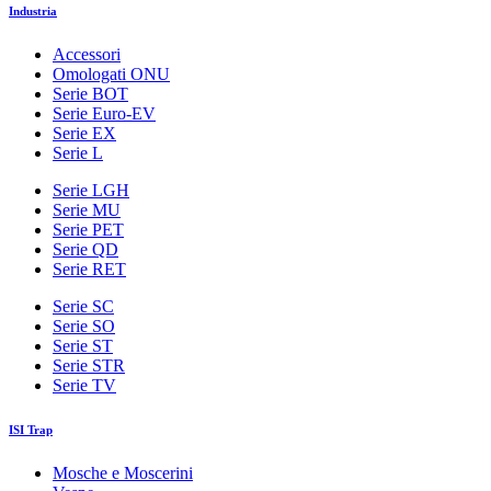
Industria
Accessori
Omologati ONU
Serie BOT
Serie Euro-EV
Serie EX
Serie L
Serie LGH
Serie MU
Serie PET
Serie QD
Serie RET
Serie SC
Serie SO
Serie ST
Serie STR
Serie TV
ISI Trap
Mosche e Moscerini