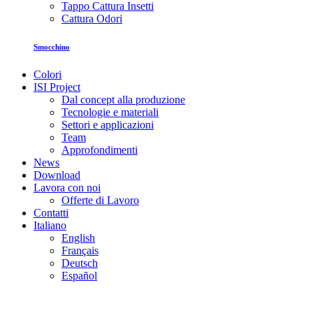
Tappo Cattura Insetti
Cattura Odori
Smocchino
Colori
ISI Project
Dal concept alla produzione
Tecnologie e materiali
Settori e applicazioni
Team
Approfondimenti
News
Download
Lavora con noi
Offerte di Lavoro
Contatti
Italiano
English
Français
Deutsch
Español