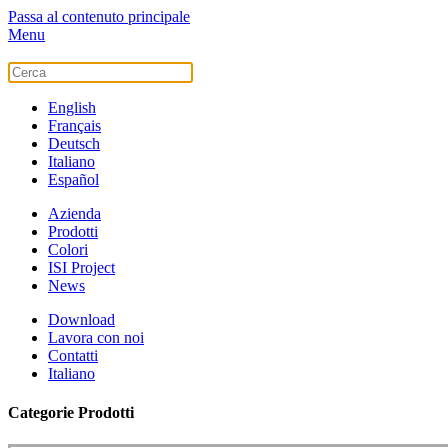
Passa al contenuto principale
Menu
English
Français
Deutsch
Italiano
Español
Azienda
Prodotti
Colori
ISI Project
News
Download
Lavora con noi
Contatti
Italiano
Categorie Prodotti