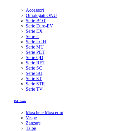
Accessori
Omologati ONU
Serie BOT
Serie Euro-EV
Serie EX
Serie L
Serie LGH
Serie MU
Serie PET
Serie QD
Serie RET
Serie SC
Serie SO
Serie ST
Serie STR
Serie TV
ISI Trap
Mosche e Moscerini
Vespe
Zanzare
Talpe