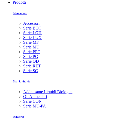
Prodotti
Alimentare
Accessori
Serie BOT
Serie LGH
Serie LUX
Serie MF
Serie MU
Serie PET
Serie PG
Serie QD
Serie RET
Serie SC
Eco-Sanitario
Addensante Liquidi Biologici
Oli Alimentari
Serie CON
Serie MU-PA
Industria