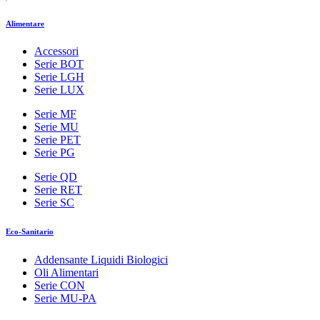
Alimentare
Accessori
Serie BOT
Serie LGH
Serie LUX
Serie MF
Serie MU
Serie PET
Serie PG
Serie QD
Serie RET
Serie SC
Eco-Sanitario
Addensante Liquidi Biologici
Oli Alimentari
Serie CON
Serie MU-PA