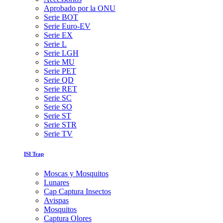
Aprobado por la ONU
Serie BOT
Serie Euro-EV
Serie EX
Serie L
Serie LGH
Serie MU
Serie PET
Serie QD
Serie RET
Serie SC
Serie SO
Serie ST
Serie STR
Serie TV
ISI Trap
Moscas y Mosquitos
Lunares
Cap Captura Insectos
Avispas
Mosquitos
Captura Olores