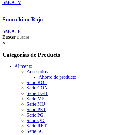
SMOC-V
Smocchino Rojo
SMOC-R
Buscar
×
Categorías de Producto
Alimento
Accesorios
Ahorro de producto
Serie BOT
Serie CON
Serie LGH
Serie MF
Serie MU
Serie PET
Serie PG
Serie QD
Serie RET
Serie SC