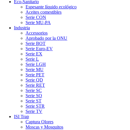
Eco-Sanitario
Espesante líquido ecológico
Aceites comestibles
Serie CON
Serie MU-PA
Industria
Accessorios
Aprobado por la ONU
Serie BOT
Serie Euro-EV
Serie EX
Serie L
Serie LGH
Serie MU
Serie PET
Serie QD
Serie RET
Serie SC
Serie SO
Serie ST
Serie STR
Serie TV
ISI Trap
Captura Olores
Moscas y Mosquitos