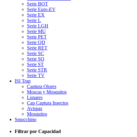
Serie BOT
Serie Euro-EV
Serie EX
Serie L
Serie LGH
Serie MU
Serie PET
Serie QD
Serie RET
Serie SC
Serie SO
Serie ST
Serie STR
Serie TV
ISI Trap
Captura Olores
Moscas y Mosquitos
Lunares
Cap Captura Insectos
Avispas
Mosquitos
Smocchino
Filtrar por Capacidad