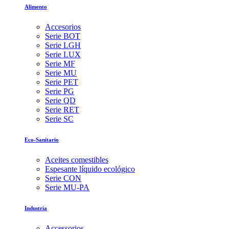
Alimento
Accesorios
Serie BOT
Serie LGH
Serie LUX
Serie MF
Serie MU
Serie PET
Serie PG
Serie QD
Serie RET
Serie SC
Eco-Sanitario
Aceites comestibles
Espesante líquido ecológico
Serie CON
Serie MU-PA
Industria
Accessorios