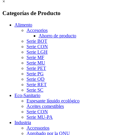
×
Categorías de Producto
Alimento
Accesorios
Ahorro de producto
Serie BOT
Serie CON
Serie LGH
Serie MF
Serie MU
Serie PET
Serie PG
Serie QD
Serie RET
Serie SC
Eco-Sanitario
Espesante líquido ecológico
Aceites comestibles
Serie CON
Serie MU-PA
Industria
Accessorios
Aprobado por la ONU