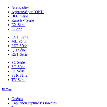
Accessoires
Approuvé par l'ONU
BOT Série
Euro-EV Série
EX Série
L Série
LGH Série
MU Série
PET Série
QD Série
RET Série
SC Série
SO Série
ST Série
STR Série
TV Série
ISI Trap
Guêpes
Capuchon capture les insectes