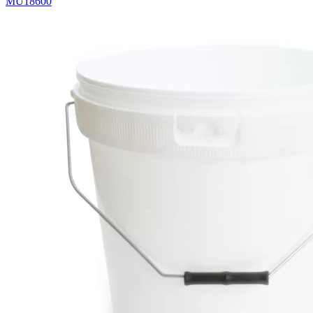
MU18600