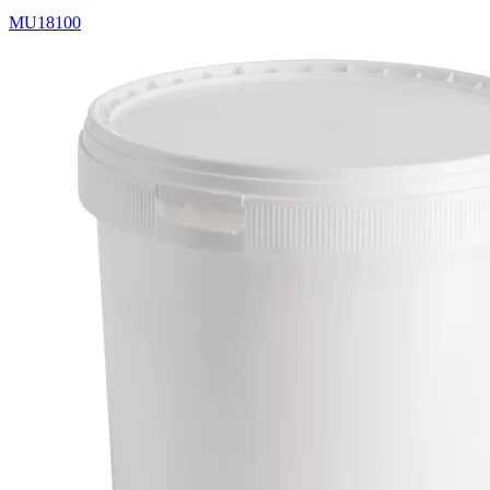
MU18100