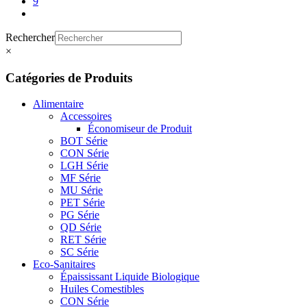
9
Rechercher
×
Catégories de Produits
Alimentaire
Accessoires
Économiseur de Produit
BOT Série
CON Série
LGH Série
MF Série
MU Série
PET Série
PG Série
QD Série
RET Série
SC Série
Eco-Sanitaires
Épaississant Liquide Biologique
Huiles Comestibles
CON Série