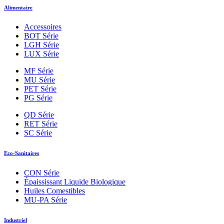
Alimentaire
Accessoires
BOT Série
LGH Série
LUX Série
MF Série
MU Série
PET Série
PG Série
QD Série
RET Série
SC Série
Eco-Sanitaires
CON Série
Épaississant Liquide Biologique
Huiles Comestibles
MU-PA Série
Industriel