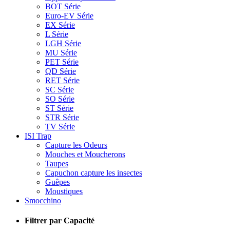
BOT Série
Euro-EV Série
EX Série
L Série
LGH Série
MU Série
PET Série
QD Série
RET Série
SC Série
SO Série
ST Série
STR Série
TV Série
ISI Trap
Capture les Odeurs
Mouches et Moucherons
Taupes
Capuchon capture les insectes
Guêpes
Moustiques
Smocchino
Filtrer par Capacité