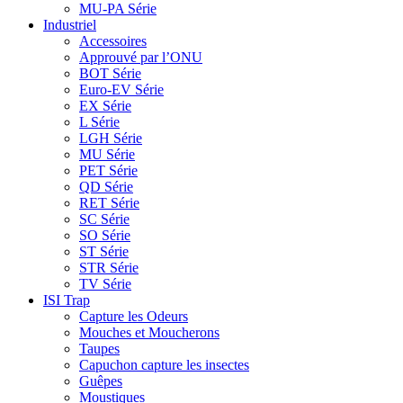
MU-PA Série
Industriel
Accessoires
Approuvé par l’ONU
BOT Série
Euro-EV Série
EX Série
L Série
LGH Série
MU Série
PET Série
QD Série
RET Série
SC Série
SO Série
ST Série
STR Série
TV Série
ISI Trap
Capture les Odeurs
Mouches et Moucherons
Taupes
Capuchon capture les insectes
Guêpes
Moustiques