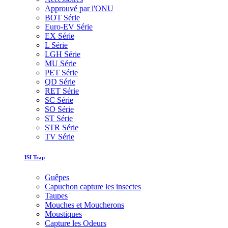
Approuvé par l'ONU
BOT Série
Euro-EV Série
EX Série
L Série
LGH Série
MU Série
PET Série
QD Série
RET Série
SC Série
SO Série
ST Série
STR Série
TV Série
ISI Trap
Guêpes
Capuchon capture les insectes
Taupes
Mouches et Moucherons
Moustiques
Capture les Odeurs