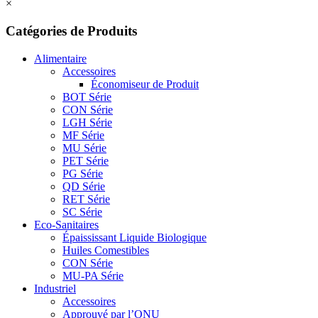
×
Catégories de Produits
Alimentaire
Accessoires
Économiseur de Produit
BOT Série
CON Série
LGH Série
MF Série
MU Série
PET Série
PG Série
QD Série
RET Série
SC Série
Eco-Sanitaires
Épaississant Liquide Biologique
Huiles Comestibles
CON Série
MU-PA Série
Industriel
Accessoires
Approuvé par l’ONU