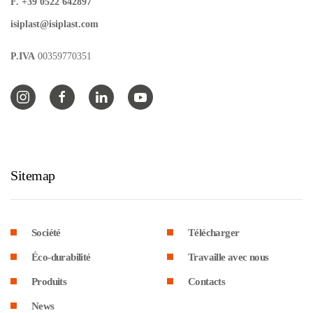
F. +39 0522 642897
isiplast@isiplast.com
P.IVA
00359770351
Sitemap
Société
Télécharger
Éco-durabilité
Travaille avec nous
Produits
Contacts
News