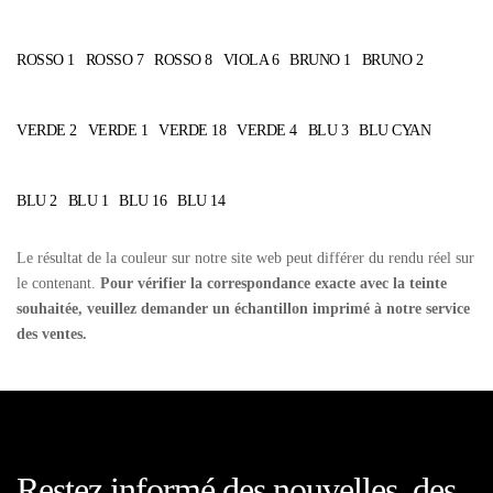
ROSSO 1
ROSSO 7
ROSSO 8
VIOLA 6
BRUNO 1
BRUNO 2
VERDE 2
VERDE 1
VERDE 18
VERDE 4
BLU 3
BLU CYAN
BLU 2
BLU 1
BLU 16
BLU 14
Le résultat de la couleur sur notre site web peut différer du rendu réel sur
le contenant.
Pour vérifier la correspondance exacte avec la teinte
souhaitée, veuillez demander un échantillon imprimé à notre service
des ventes.
Restez informé des nouvelles, des