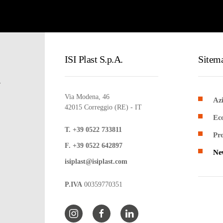
ISI Plast S.p.A.
Sitem
.
Via Modena, 46
Az
42015 Correggio (RE) - IT
Eco
T. +39 0522 733811
Pro
F. +39 0522 642897
Ne
isiplast@isiplast.com
P.IVA
00359770351