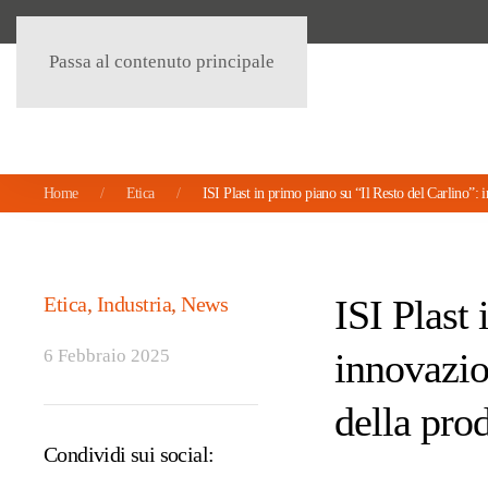
Passa al contenuto principale
Home
Etica
ISI Plast in primo piano su “Il Resto del Carlino”: i
Etica
,
Industria
,
News
ISI Plast 
6 Febbraio 2025
innovazion
della pro
Condividi sui social: