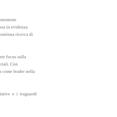
entemente
ssa in evidenza
continua ricerca di
rte focus sulla
riali. Con
ma come leader nella
ative e i traguardi