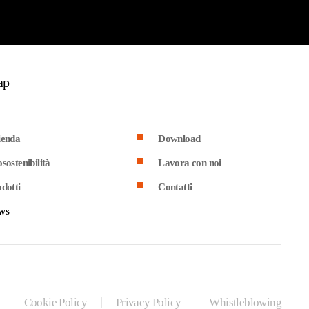
ap
ienda
Download
sostenibilità
Lavora con noi
dotti
Contatti
ws
Cookie Policy
Privacy Policy
Whistleblowing