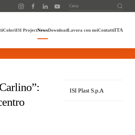
ti
Colori
ISI Project
News
Download
Lavora con noi
Contatti
 Carlino”:
ISI Plast S.p.A
centro