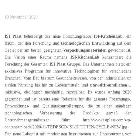
19 November 2020
ISI Plast
beherbergt das neue Forschungslabor
ISI-KitchenLab
, ein
Raum, der den Forschung und
technologischen Entwicklung
auf dem
Gebiet der am besten geeigneten
Verpackungsmaterialen
gewidmet ist.
Die Vision eines Raums namens
ISI-KitchenLab
konzentriert die
Forschung der Gesamten
ISI Plast
Gruppe. Das Unternehmen bietet ein
exklusives Programm für innovative Technologinen für verschiedene
Branchen. Vom Bau bis zum Gesundheitswesen, von der industriellen un
zivilen Nutzung bis hin zu Lebensmitteln und
umweltfreundlichen
…
inklusive, ökologisch nachhaltig, recycelbar. Es wurde Anfang 2020
gegründet und ist bereits eine Referenz für die gesamte Forschungs-,
Entwicklungs- und Qualitätskontrollgruppe, die zu einer ständigen
technologischen Verbesserung der Produkte gemäβ den
Unternehmensgrundsätzen führt. http://www.isiplast.com/wp-
content/uploads/2020/11/TEDESCO-ISI-KITCHEN-CYCLE-NEW.jpg
Dan neue Labor ist mit modernsten Instrumenten zur Unterstützung von