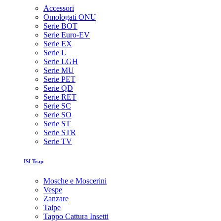
Accessori
Omologati ONU
Serie BOT
Serie Euro-EV
Serie EX
Serie L
Serie LGH
Serie MU
Serie PET
Serie QD
Serie RET
Serie SC
Serie SO
Serie ST
Serie STR
Serie TV
ISI Trap
Mosche e Moscerini
Vespe
Zanzare
Talpe
Tappo Cattura Insetti