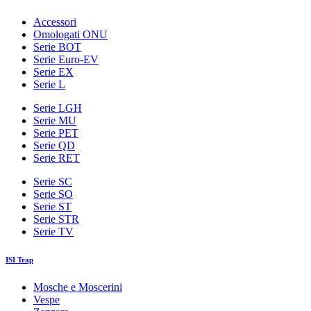
Accessori
Omologati ONU
Serie BOT
Serie Euro-EV
Serie EX
Serie L
Serie LGH
Serie MU
Serie PET
Serie QD
Serie RET
Serie SC
Serie SO
Serie ST
Serie STR
Serie TV
ISI Trap
Mosche e Moscerini
Vespe