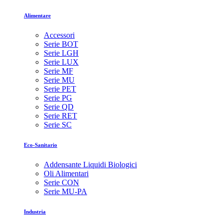
Alimentare
Accessori
Serie BOT
Serie LGH
Serie LUX
Serie MF
Serie MU
Serie PET
Serie PG
Serie QD
Serie RET
Serie SC
Eco-Sanitario
Addensante Liquidi Biologici
Oli Alimentari
Serie CON
Serie MU-PA
Industria