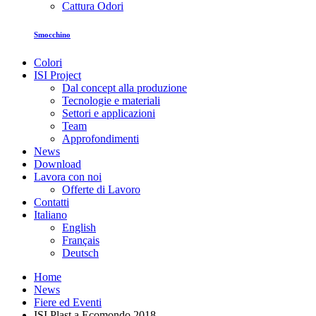
Cattura Odori
Smocchino
Colori
ISI Project
Dal concept alla produzione
Tecnologie e materiali
Settori e applicazioni
Team
Approfondimenti
News
Download
Lavora con noi
Offerte di Lavoro
Contatti
Italiano
English
Français
Deutsch
Home
News
Fiere ed Eventi
ISI Plast a Ecomondo 2018