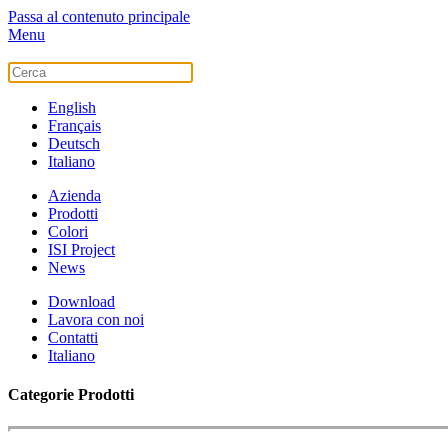
Passa al contenuto principale
Menu
English
Français
Deutsch
Italiano
Azienda
Prodotti
Colori
ISI Project
News
Download
Lavora con noi
Contatti
Italiano
Categorie Prodotti