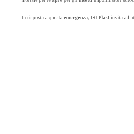
mortale per le
api
e per gli
insetti
impollinatori autoc
In risposta a questa
emergenza
,
ISI Plast
invita ad u