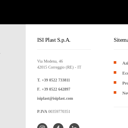
ISI Plast S.p.A.
Sitem
.
Via Modena, 46
Az
42015 Correggio (RE) - IT
Eco
T. +39 0522 733811
Pro
F. +39 0522 642897
Ne
isiplast@isiplast.com
P.IVA
00359770351