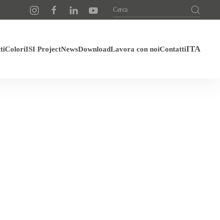
ti
Colori
ISI Project
News
Download
Lavora con noi
Contatti