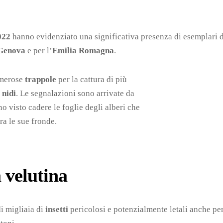
022
hanno evidenziato una significativa presenza di esemplari 
Genova
e per l’
Emilia Romagna
.
umerose
trappole
per la cattura di più
i
nidi
. Le segnalazioni sono arrivate da
no visto cadere le foglie degli alberi che
ra le sue fronde.
 velutina
i migliaia di
insetti
pericolosi e potenzialmente letali anche per