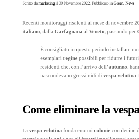
Scritto da
marketing
il
30 Novembre 2022
. Pubblicato in
Green
,
News
.
Recenti monitoraggi risalenti al mese di novembre
2
italiano
, dalla
Garfagnana
al
Veneto
, passando per
È consigliato in questo periodo installare n
esemplari
regine
possibili per ridurre i futur
residenti che, con l’arrivo dell’
autunno
, han
nascondevano grossi nidi di
vespa velutina
t
Come eliminare la vespa
La
vespa velutina
fonda enormi
colonie
con decine d