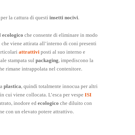
per la cattura di questi
insetti nocivi
.
d
ecologico
che consente di eliminare in modo
, che viene attirata all’interno di coni presenti
rticolari
attrattivi
posti al suo interno e
eale stampata sul
packaging
, impediscono la
he rimane intrappolata nel contenitore.
da
plastica
, quindi totalmente innocua per altri
in cui viene collocata. L’esca per vespe
ISI
trato, inodore ed
ecologico
che diluito con
e con un elevato potere attrattivo.