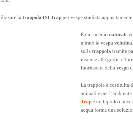
toni.
tilizzare la
trappola
ISI Trap
per vespe studiata appositamente 
È un rimedio
naturale
e
mirato la
vespa velutina
sulla
trappola
tramite pa
insieme alla grafica flor
fuoriuscita della
vespa
c
La trappola è costituita 
animali e per l’ambiente 
Trap
è un liquido concen
acqua forma una soluzion