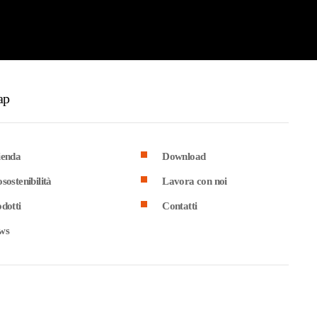
ap
ienda
Download
sostenibilità
Lavora con noi
dotti
Contatti
ws