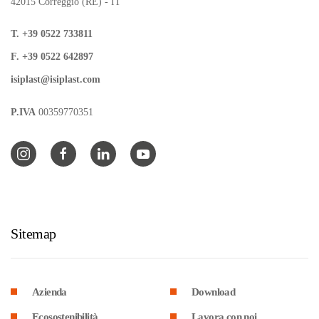
42015 Correggio (RE) - IT
T. +39 0522 733811
F. +39 0522 642897
isiplast@isiplast.com
P.IVA
00359770351
Sitemap
Azienda
Download
Ecosostenibilità
Lavora con noi