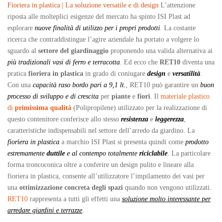
Fioriera in plastica | La soluzione versatile e di design
L’attenzione
riposta alle molteplici esigenze del mercato ha spinto ISI Plast ad
esplorare
nuove finalità di utilizzo per i propri prodotti
. La costante
ricerca che contraddistingue l’agire aziendale ha portato a volgere lo
sguardo al
settore del giardinaggio
proponendo una valida alternativa ai
più tradizionali vasi di ferro e terracotta
. Ed ecco che
RET10
diventa una
pratica
fioriera in plastica
in grado di coniugare
design
e
versatilità
.
Con una
capacità raso bordo pari a 9,1 lt.
, RET10 può garantire un
buon
processo di sviluppo e di crescita
per
piante
e
fiori
. Il
materiale plastico
di
primissima qualità
(Polipropilene) utilizzato per la realizzazione di
questo contenitore conferisce allo stesso
resistenza
e
leggerezza
,
caratteristiche indispensabili nel settore dell’arredo da giardino. La
fioriera in plastica
a marchio ISI Plast si presenta quindi come
prodotto
estremamente
duttile
e al contempo totalmente
riciclabile
. La particolare
forma troncoconica oltre a conferire un design pulito e lineare alla
fioriera in plastica, consente all’utilizzatore l’impilamento dei vasi per
una
ottimizzazione concreta degli spazi
quando non vengono utilizzati.
RET10
rappresenta a tutti gli effetti una
soluzione molto interessante per
arredare giardini e terrazze
.