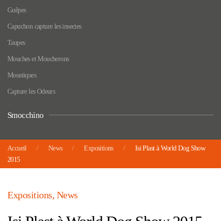
Guêpes
Capuchon capture les insectes
Taupes
Mouches et Moucherons
Moustiques
Capture les Odeurs
Smocchino
Accueil
News
Expositions
Isi Plast à World Dog Show
2015
Expositions
,
News