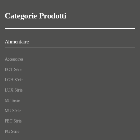
Categorie Prodotti
Alimentaire
Accessoires
BOT Série
LGH Série
LUX Série
MF Série
MU Série
PET Série
PG Série