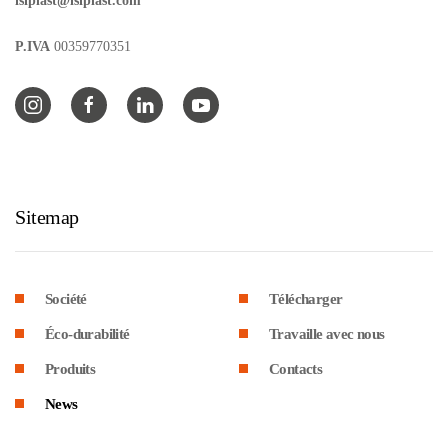
isiplast@isiplast.com
P.IVA
00359770351
Sitemap
Société
Télécharger
Éco-durabilité
Travaille avec nous
Produits
Contacts
News