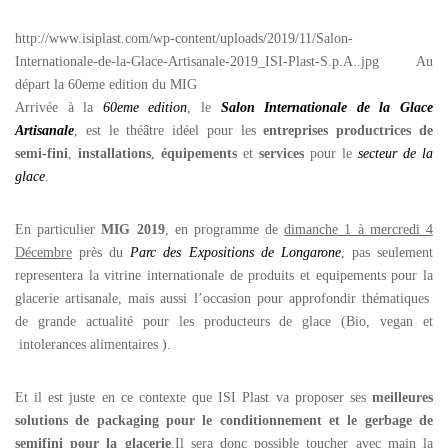
http://www.isiplast.com/wp-content/uploads/2019/11/Salon-
Internationale-de-la-Glace-Artisanale-2019_ISI-Plast-S.p.A..jpg Au
départ la 60eme edition du MIG
Arrivée à la
60eme edition
, le
Salon Internationale de la Glace
Artisanale
, est le théâtre idéel pour les
entreprises productrices de
semi-fini
,
installations
,
équipements
et
services
pour le
secteur de la
glace
.
En particulier
MIG 2019
, en programme de
dimanche 1 à mercredi 4
Décembre
près du
Parc des Expositions de Longarone
, pas seulement
representera la vitrine internationale de produits et equipements pour la
glacerie artisanale, mais aussi l’occasion pour approfondir thématiques
de grande actualité pour les producteurs de glace (Bio, vegan et
intolerances alimentaires ).
Et il est juste en ce contexte que ISI Plast va proposer ses
meilleures
solutions de packaging pour le conditionnement et le gerbage de
semifini pour la glacerie
.Il sera donc possible toucher avec main la