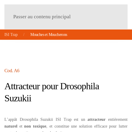
Menu
Passer au contenu principal
ISI Trap
Mouches et Moucherons
Cod.
A6
Attracteur pour Drosophila
Suzukii
L’appât Drosophila Suzukii ISI Trap est un
attracteur
entièrement
naturel
et
non toxique
, et constitue une solution efficace pour lutter