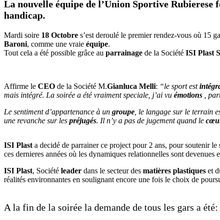
La nouvelle équipe de l’Union Sportive Rubierese foo
handicap.
Mardi soire
18 Octobre
s’est deroulé le premier rendez-vous où 15 ga
Baroni
, comme une vraie
équipe
.
Tout cela a été possible grâce au
parrainage
de la Société
ISI Plast 
Affirme le
CEO
de la Société M.
Gianluca Melli
:
“le sport est
intégr
mais intégré. La soirée a été vraiment speciale, j’ai vu
émotions
, par
Le sentiment d’appartenance à un
groupe
, le langage sur le terrain e
une revanche sur les
préjugés
. Il n’y a pas de jugement quand le
cœu
ISI Plast
a decidé de parrainer ce project pour 2 ans, pour soutenir le
ces dernieres années où les dynamiques relationnelles sont devenues e
ISI Plast
, Société
leader
dans le secteur des
matières plastiques
et 
réalités environnantes en soulignant encore une fois le choix de pours
A la fin de la soirée la demande de tous les gars a été