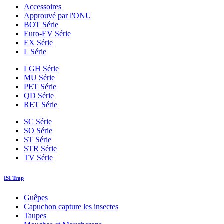
Accessoires
Approuvé par l'ONU
BOT Série
Euro-EV Série
EX Série
L Série
LGH Série
MU Série
PET Série
QD Série
RET Série
SC Série
SO Série
ST Série
STR Série
TV Série
ISI Trap
Guêpes
Capuchon capture les insectes
Taupes