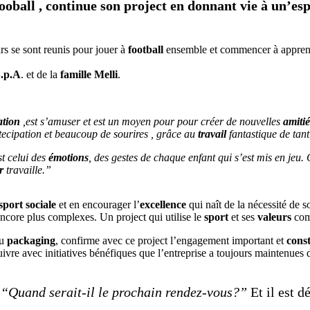
ball , continue son project en donnant vie à un’espac
rs se sont reunis pour jouer à
football
ensemble et commencer à apprendr
S.p.A
. et de la
famille Melli
.
ation
,est s’amuser et est un moyen pour pour créer de nouvelles
amitié
tecipation et beaucoup de sourires , grâce au
travail
fantastique de tan
st celui des
émotions
, des gestes de chaque enfant qui s’est mis en jeu
r
travaille.”
sport sociale
et en encourager l’
excellence
qui naît de la nécessité de so
ncore plus complexes. Un project qui utilise le
sport
et ses
valeurs
com
du
packaging
, confirme avec ce project l’engagement important et
cons
uivre avec initiatives bénéfiques que l’entreprise a toujours maintenues
:
“Quand serait-il le prochain rendez-vous?”
Et il est d