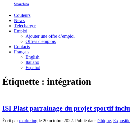
Smocchino
Couleurs
News
Télécharger
Emploi
Ajouter une offre d’emploi
Offres d'emplois
Contacts
Français
English
Italiano
Español
Étiquette :
intégration
ISI Plast parrainage du projet sportif inc
Écrit par
marketing
le
20 octobre 2022
. Publié dans
éthique
,
Expositi