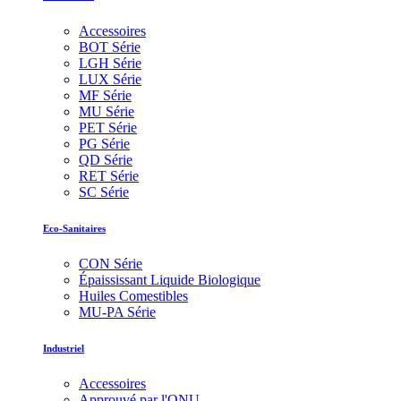
Accessoires
BOT Série
LGH Série
LUX Série
MF Série
MU Série
PET Série
PG Série
QD Série
RET Série
SC Série
Eco-Sanitaires
CON Série
Épaississant Liquide Biologique
Huiles Comestibles
MU-PA Série
Industriel
Accessoires
Approuvé par l'ONU