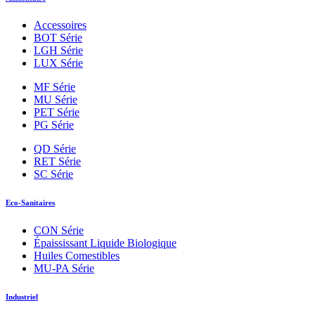
Accessoires
BOT Série
LGH Série
LUX Série
MF Série
MU Série
PET Série
PG Série
QD Série
RET Série
SC Série
Eco-Sanitaires
CON Série
Épaississant Liquide Biologique
Huiles Comestibles
MU-PA Série
Industriel