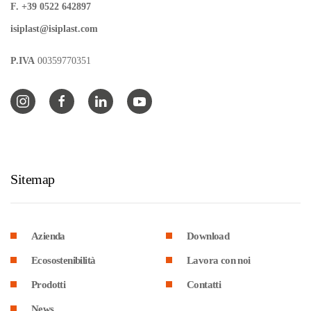
F. +39 0522 642897
isiplast@isiplast.com
P.IVA
00359770351
Sitemap
Azienda
Download
Ecosostenibilità
Lavora con noi
Prodotti
Contatti
News