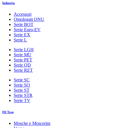
Industria
Accessori
Omologati ONU
Serie BOT
Serie Euro-EV
Serie EX
Serie L
Serie LGH
Serie MU
Serie PET
Serie QD
Serie RET
Serie SC
Serie SO
Serie ST
Serie STR
Serie TV
ISI Trap
Mosche e Moscerini