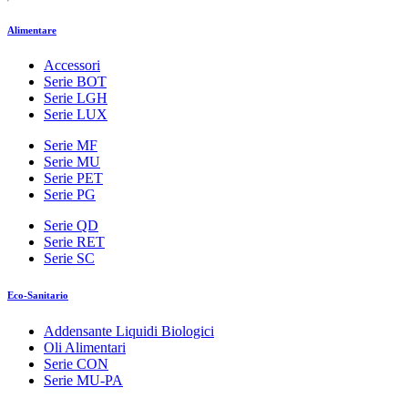
Alimentare
Accessori
Serie BOT
Serie LGH
Serie LUX
Serie MF
Serie MU
Serie PET
Serie PG
Serie QD
Serie RET
Serie SC
Eco-Sanitario
Addensante Liquidi Biologici
Oli Alimentari
Serie CON
Serie MU-PA