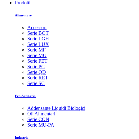
Prodotti
Alimentare
Accessori
Serie BOT
Serie LGH
Serie LUX
Serie MF
Serie MU
Serie PET
Serie PG
Serie QD
Serie RET
Serie SC
Eco-Sanitario
Addensante Liquidi Biologici
Oli Alimentari
Serie CON
Serie MU-PA
Industria