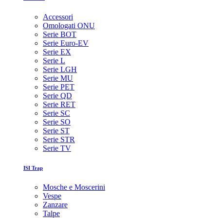
Accessori
Omologati ONU
Serie BOT
Serie Euro-EV
Serie EX
Serie L
Serie LGH
Serie MU
Serie PET
Serie QD
Serie RET
Serie SC
Serie SO
Serie ST
Serie STR
Serie TV
ISI Trap
Mosche e Moscerini
Vespe
Zanzare
Talpe