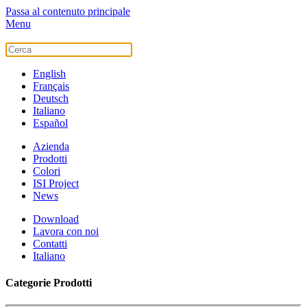
Passa al contenuto principale
Menu
English
Français
Deutsch
Italiano
Español
Azienda
Prodotti
Colori
ISI Project
News
Download
Lavora con noi
Contatti
Italiano
Categorie Prodotti