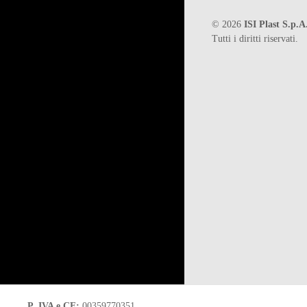
©
2026
ISI Plast S.p.A
Tutti i diritti riservati.
P. IVA e CF:
00359770351