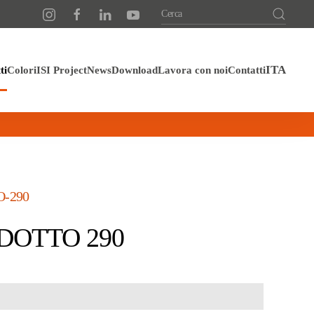
ti
Colori
ISI Project
News
Download
Lavora con noi
Contatti
-290
DOTTO 290