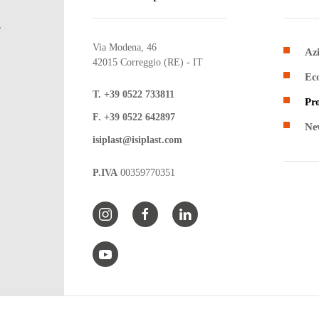
.
Via Modena, 46
Az
42015 Correggio (RE) - IT
Eco
T. +39 0522 733811
Pro
F. +39 0522 642897
Ne
isiplast@isiplast.com
P.IVA
00359770351