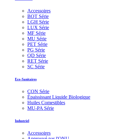
Accessoires
BOT Série
LGH Série
LUX Série
MF Série
MU Série
PET Série
PG Série
QD Série
RET Série
SC Série
Eco-Sanitaires
CON Série
Épaississant Liquide Biologique
Huiles Comestibles
MU-PA Série
Industriel
Accessoires
Approuvé par l'ONU