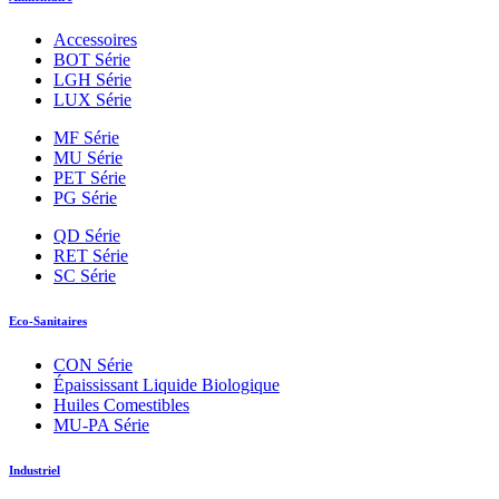
Accessoires
BOT Série
LGH Série
LUX Série
MF Série
MU Série
PET Série
PG Série
QD Série
RET Série
SC Série
Eco-Sanitaires
CON Série
Épaississant Liquide Biologique
Huiles Comestibles
MU-PA Série
Industriel