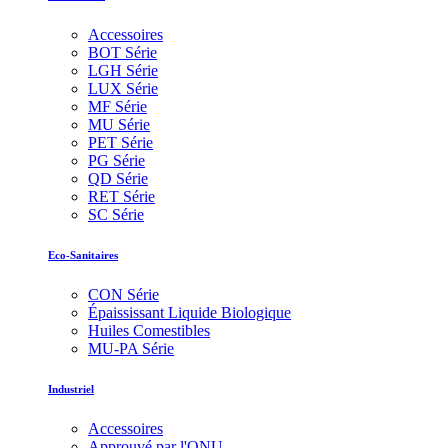
Accessoires
BOT Série
LGH Série
LUX Série
MF Série
MU Série
PET Série
PG Série
QD Série
RET Série
SC Série
Eco-Sanitaires
CON Série
Épaississant Liquide Biologique
Huiles Comestibles
MU-PA Série
Industriel
Accessoires
Approuvé par l'ONU