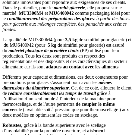
solutions innovantes pour repondre aux exigeances de ses clients.
Dans le particulier, pour le
marché glacerie
, elle propose sur le
marché
MU3300M4
et
MU6400M2
comme packaging idéel pour
le c
onditionnement des prèparations des glaces
:
à partir des bases
pour glacerie
aux
mélanges complètes
, des
panachés
aux
crèmes
froides
.
La qualité de MU3300M4 (pour
3,5 kg
de semifini pour glacerie) et
du MU6400M2 (pour
5 kg
de simifini pour glacerie) est assuré
du
materiel plastique de première choix
(PP) utilisé pour leur
production. Tous les deux sont produits en respect des
reglementations et des dispositifs et des caractèristiques du secteur
alimentaire car ils sont
adaptes au contact avec les aliments
.
Differents pour capacité et dimensions, ces deux conteneures pour
preparations pour glaces s’associent pour avoir les
mêmes
dimensions du diamètre superieur
. Ce, de ce coté, allouera le client
de
reduire considerablement les temps de travail
grâce à
l’utilisation d’un seul moule à l’interieur de la machine pour
thermoscellage, et de l’autre permettra
de coupler le même
couvercle
( available soit à pression que pour thermoscellage ) aux
deux modèles en optimisant les codes en stockage.
Robustes
, grâce à la bande superieure avec le scellage
d’inviolabilité pour la première ouverture, et
aisément