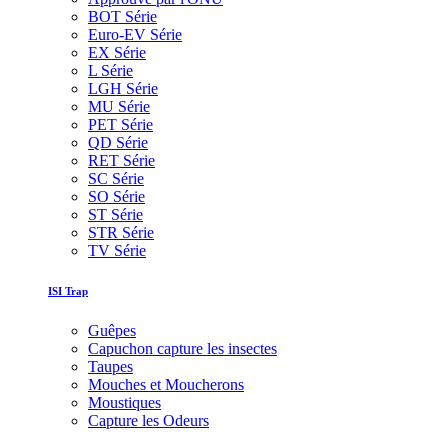
BOT Série
Euro-EV Série
EX Série
L Série
LGH Série
MU Série
PET Série
QD Série
RET Série
SC Série
SO Série
ST Série
STR Série
TV Série
ISI Trap
Guêpes
Capuchon capture les insectes
Taupes
Mouches et Moucherons
Moustiques
Capture les Odeurs