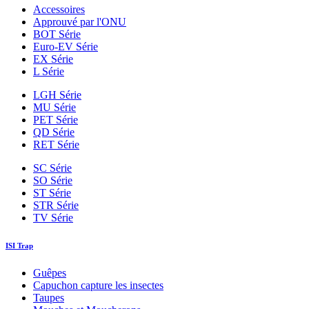
Accessoires
Approuvé par l'ONU
BOT Série
Euro-EV Série
EX Série
L Série
LGH Série
MU Série
PET Série
QD Série
RET Série
SC Série
SO Série
ST Série
STR Série
TV Série
ISI Trap
Guêpes
Capuchon capture les insectes
Taupes