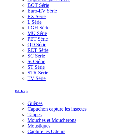
BOT Série
Euro-EV Série
EX Série
L Série
LGH Série
MU Série
PET Série
QD Série
RET Série
SC Série
SO Série
ST Série
STR Série
TV Série
ISI Trap
Guêpes
Capuchon capture les insectes
Taupes
Mouches et Moucherons
Moustiques
Capture les Odeurs