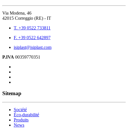
Via Modena, 46
42015 Correggio (RE) - IT
T. +39 0522 733811
F. +39 0522 642897
isiplast@isiplast.com
P.IVA
00359770351
Sitemap
Société
Éco-durabilité
Produits
News