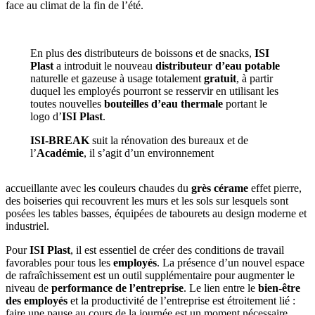
face au climat de la fin de l’été.
En plus des distributeurs de boissons et de snacks,
ISI
Plast
a introduit le nouveau
distributeur d’eau potable
naturelle et gazeuse à usage totalement
gratuit
, à partir
duquel les employés pourront se resservir en utilisant les
toutes nouvelles
bouteilles d’eau thermale
portant le
logo d’
ISI Plast
.
ISI-BREAK
suit la rénovation des bureaux et de
l’
Académie
, il s’agit d’un environnement
accueillante avec les couleurs chaudes du
grès cérame
effet pierre,
des boiseries qui recouvrent les murs et les sols sur lesquels sont
posées les tables basses, équipées de tabourets au design moderne et
industriel.
Pour
ISI Plast
, il est essentiel de créer des conditions de travail
favorables pour tous les
employés
. La présence d’un nouvel espace
de rafraîchissement est un outil supplémentaire pour augmenter le
niveau de
performance de l’entreprise
. Le lien entre le
bien-être
des employés
et la productivité de l’entreprise est étroitement lié :
faire une pause au cours de la journée est un moment nécessaire