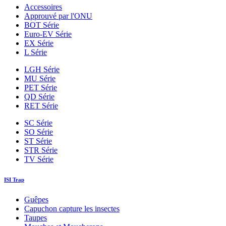
Accessoires
Approuvé par l'ONU
BOT Série
Euro-EV Série
EX Série
L Série
LGH Série
MU Série
PET Série
QD Série
RET Série
SC Série
SO Série
ST Série
STR Série
TV Série
ISI Trap
Guêpes
Capuchon capture les insectes
Taupes