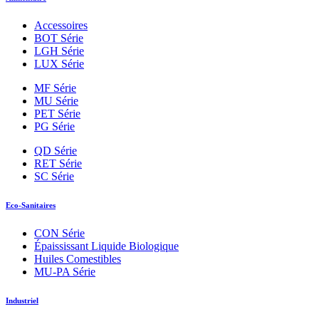
Accessoires
BOT Série
LGH Série
LUX Série
MF Série
MU Série
PET Série
PG Série
QD Série
RET Série
SC Série
Eco-Sanitaires
CON Série
Épaississant Liquide Biologique
Huiles Comestibles
MU-PA Série
Industriel