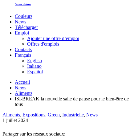
Smocchino
Couleurs
News
Télécharger
Emploi
Ajouter une offre d’emploi
Offres d'emplois
Contacts
Français
English
Italiano
Español
Accueil
News
Aliments
ISI-BREAK la nouvelle salle de pause pour le bien-être de
tous
Aliments
,
Expositions
,
Green
,
Industrielle
,
News
1 juillet 2024
Partager sur les réseaux sociaux: