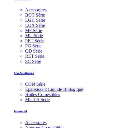
Accessoires
BOT Série
LGH Série
LUX Série
MF Série
MU Série
PET Série
PG Série
QD Série
RET Série
SC Série
Eco-Sanitaires
CON Série
Épaississant Liquide Biologique
Huiles Comestibles
MU-PA Série
Industriel
Accessoires
Approuvé par l'ONU