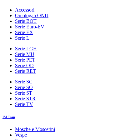
Accessori
Omologati ONU
Serie BOT
Serie Euro-EV
Serie EX
Serie L
Serie LGH
Serie MU
Serie PET
Serie QD
Serie RET
Serie SC
Serie SO
Serie ST
Serie STR
Serie TV
ISI Trap
Mosche e Moscerini
Vespe