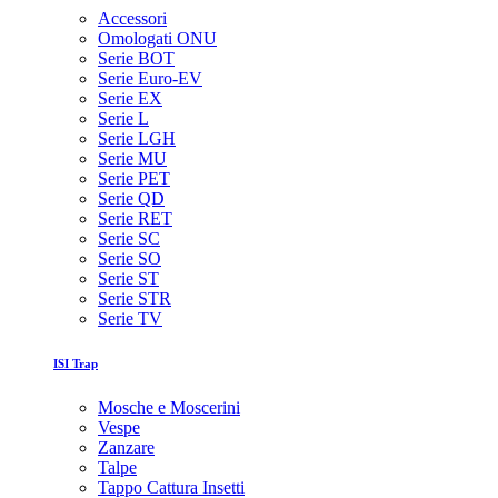
Accessori
Omologati ONU
Serie BOT
Serie Euro-EV
Serie EX
Serie L
Serie LGH
Serie MU
Serie PET
Serie QD
Serie RET
Serie SC
Serie SO
Serie ST
Serie STR
Serie TV
ISI Trap
Mosche e Moscerini
Vespe
Zanzare
Talpe
Tappo Cattura Insetti