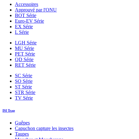
Accessoires
Approuvé par l'ONU
BOT Série
Euro-EV Série
EX Série
L Série
LGH Série
MU Série
PET Série
QD Série
RET Série
SC Série
SO Série
ST Série
STR Série
TV Série
ISI Trap
Guêpes
Capuchon capture les insectes
Taupes