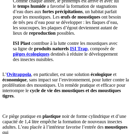
Comme chaque année, le printemps est arrivé et avec lui
le
temps humide
a favorisé la formation de stagnations
d’eau dues aux
fortes précipitations
, un habitat parfait
pour les moustiques. Les
œufs de moustiques
ont besoin
de très peu d’eau pour se développer : les flaques d’eau,
les soucoupes, les plaques d’égout deviennent autant de
lieux de
reproduction
possibles.
ISI Plast
contribue à la lutte contre les moustiques avec
sa ligne de
produits naturels
ISI Trap
, composée de
pièges écologiques
destinés à réduire le développement
des insectes nuisibles.
L’
Ovitrappola
, en particulier, est une solution
écologique
et
économique
, sans impact sur l’environnement, pour lutter contre la
prolifération des moustiques. Un remède pratique et efficace pour
interrompre le
cycle de vie des moustiques et des moustiques
tigres
.
Ce piège pratique en
plastique
noir de forme cylindrique et d’une
capacité de 1,4 litre empêche la formation de nouveaux insectes
adultes. L’eau placée à l’intérieur favorise l’entrée des
moustiques
qui