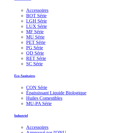
Accessoires
BOT Série
LGH Série
LUX Série
MF Série
MU Série
PET Série
PG Série
QD Série
RET Série
SC Série
Eco-Sanitaires
CON Série
Épaississant Liquide Biologique
Huiles Comestibles
MU-PA Série
Industriel
Accessoires
Approuvé par l'ONU