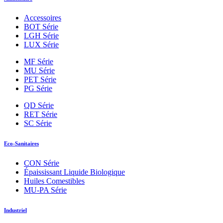
Accessoires
BOT Série
LGH Série
LUX Série
MF Série
MU Série
PET Série
PG Série
QD Série
RET Série
SC Série
Eco-Sanitaires
CON Série
Épaississant Liquide Biologique
Huiles Comestibles
MU-PA Série
Industriel