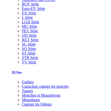
BOT Série
Euro-EV Série
EX Série
L Série
LGH Série
MU Série
PET Série
QD Série
RET Série
SC Série
SO Série
ST Série
STR Série
TV Série
ISI Trap
Guêpes
Capuchon capture les insectes
Taupes
Mouches et Moucherons
Moustiques
Capture les Odeurs